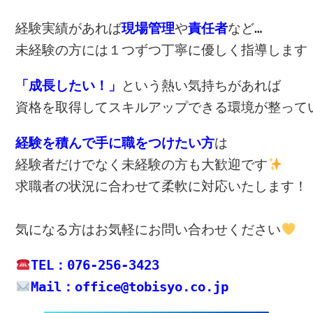
経験実績があれば
現場管理
や
責任者
など…
未経験の方には１つずつ丁寧に優しく指導します
「成長したい！」
という熱い気持ちがあれば
資格を取得してスキルアップできる環境が整って
経験を積んで手に職をつけたい方
は
経験者だけでなく未経験の方も大歓迎です
求職者の状況に合わせて柔軟に対応いたします！

気になる方は
お気軽にお問い合わせください
TEL：076-256-3423
Mail：office@tobisyo.co.jp