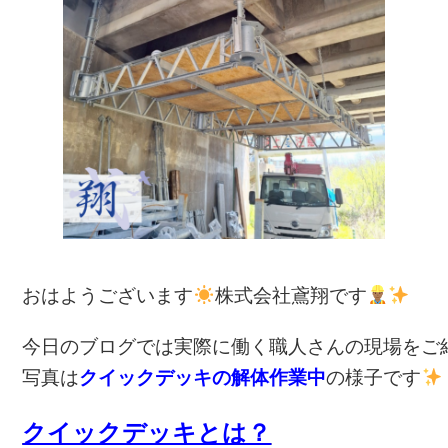
c
e
e
b
o
o
k
おはようございます
株式会社鳶翔です
今日のブログでは実際に働く職人さんの現場をご
写真は
クイックデッキの解体作業中
の様子です
クイックデッキとは？