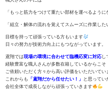
「もっと筋力をつけて重たい部材を運べるように
「組立・解体の流れを覚えてスムーズに作業した
目標を持って頑張っている方もいます
日々の努力が技術力向上にもつながっています。
鳶翔では
現場の環境に合わせて臨機応変に対応
し
経験豊富な職人さんが多数在籍しているからこそ
ご依頼いただく方々から高い評価をいただいてい
これからも
「鳶翔だから任せたい！」
と思ってい
会社全体で成長しながら頑張っていきます