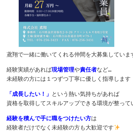
鳶翔で一緒に働いてくれる仲間を
大募集していま
経験実績があれば
現場管理
や
責任者
など…
未経験の方には１つずつ丁寧に優しく指導します
「成長したい！」
という熱い気持ちがあれば
資格を取得してスキルアップできる環境が整って
経験を積んで手に職をつけたい方
は
経験者だけでなく未経験の方も大歓迎です