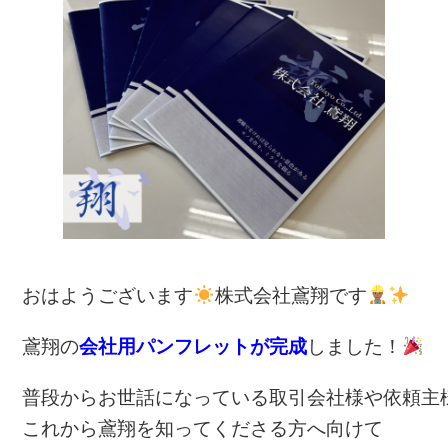
c
e
e
b
o
o
k
おはようございます
株式会社鳶翔です
鳶翔の
会社用パンフレットが完成
しました！
普段からお世話になっている取引会社様や依頼主
これから鳶翔を知ってくださる方へ向けて