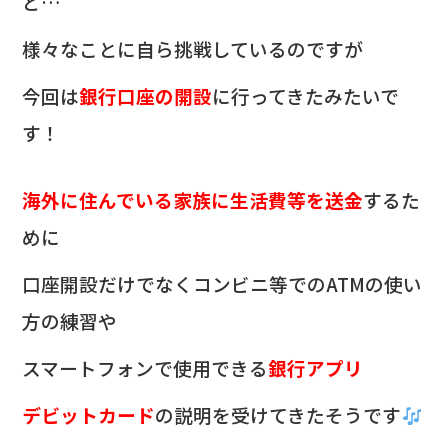
ど…
様々なことに自ら挑戦しているのですが
今回は
銀行口座の開設
に行ってきたみたいで
す！
海外に住んでいる
家族に生活費等を送金
するた
めに
口座開設だけでなく
コンビニ等でのATMの使い
方の練習や
スマートフォンで使用できる
銀行アプリ
デビットカード
の説明を
受けてきたそうです