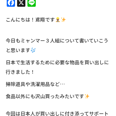
F
X
Li
a
n
c
e
こんにちは！鳶翔です
e
b
今日もミャンマー３人組について書いていこう
o
と思います
o
k
日本で生活するために必要な物品を買い出しに
行きました！
掃除道具や洗濯用品など…
食品以外にも沢山買ったみたいです
今回は日本人が買い出しに付き添ってサポート