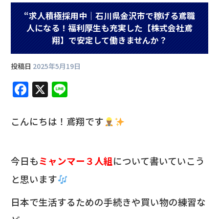
“求人積極採用中｜石川県金沢市で稼げる鳶職
人になる！福利厚生も充実した【株式会社鳶
翔】で安定して働きませんか？
投稿日
2025年5月19日
F
X
Li
a
n
c
e
こんにちは！鳶翔です
e
b
今日も
ミャンマー３人組
について書いていこう
o
と思います
o
k
日本で生活するための手続きや買い物の練習な