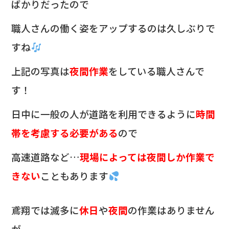
ばかりだったので
職人さんの働く姿をアップするのは久しぶりで
すね
上記の写真は
夜間作業
をしている職人さんで
す！
日中に一般の人が道路を利用できるように
時間
帯を考慮する必要がある
ので
高速道路など…
現場によっては夜間しか作業で
きない
こともあります
鳶翔では滅多に
休日
や
夜間
の作業はありません
が