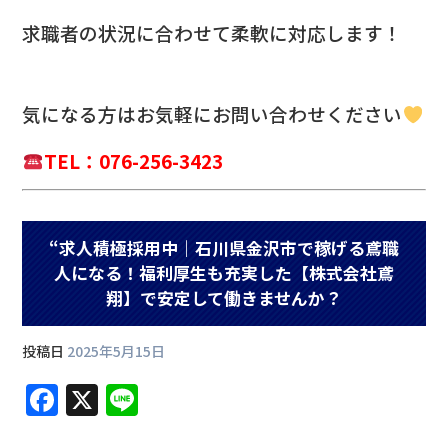
求職者の状況に合わせて柔軟に対応します！
気になる方は
お気軽にお問い合わせください
TEL：076-256-3423
“求人積極採用中｜石川県金沢市で稼げる鳶職
人になる！福利厚生も充実した【株式会社鳶
翔】で安定して働きませんか？
投稿日
2025年5月15日
F
X
Li
a
n