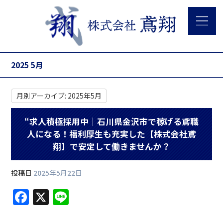
2025 5月
月別アーカイブ:
2025年5月
“求人積極採用中｜石川県金沢市で稼げる鳶職
人になる！福利厚生も充実した【株式会社鳶
翔】で安定して働きませんか？
投稿日
2025年5月22日
F
X
Li
a
n