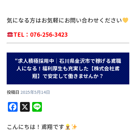
気になる方は
お気軽にお問い合わせください
TEL：076-256-3423
“求人積極採用中｜石川県金沢市で稼げる鳶職
人になる！福利厚生も充実した【株式会社鳶
翔】で安定して働きませんか？
投稿日
2025年5月14日
F
X
Li
a
n
c
e
こんにちは！鳶翔です
e