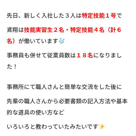
b
先日、新しく入社した３人
は
特定技能１号
で
o
o
鳶翔は
技能実習生２名・特定技能４名（計６
k
名）
が働いています
事務員も併せて従業員数は
１８名
になりまし
た！
事務所にて職人さんと簡単な交流をした後に
先輩の職人さんから
必要書類の記入方法や基本
的な道具の使い方など
いろいろと教わっていたみたいです