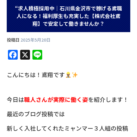
“求人積極採用中｜石川県金沢市で稼げる鳶職
人になる！福利厚生も充実した【株式会社鳶
翔】で安定して働きませんか？
投稿日
2025年5月20日
F
X
Li
a
n
c
e
こんにちは！鳶翔です
e
b
今日は
職人さんが実際に働く姿
を紹介します！
o
o
最近のブログ投稿では
k
新しく入社してくれたミャンマー３人組の投稿