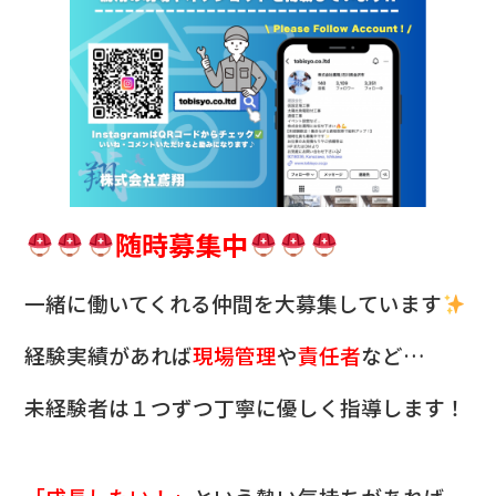
随時募集中
一緒に働いてくれる仲間を
大募集しています
経験実績があれば
現場管理
や
責任者
など…
未経験者は１つずつ丁寧に優しく指導します！