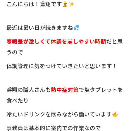
c
e
こんにちは！鳶翔です
e
b
最近は暑い日が続きますね
o
o
寒暖差が激しくて体調を崩しやすい時期
だと思
k
うので
体調管理に気をつけていきたいと思います！
鳶翔の職人さんも
熱中症対策
で塩タブレットを
食べたり
冷たいドリンクを飲みながら働いています
事務員は基本的に室内での作業なので