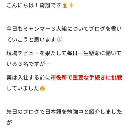
c
e
こんにちは！鳶翔です
e
b
今日もミャンマー３人組についてブログを書い
o
ていこうと思います
o
k
現場デビューを果たして毎日一生懸命に働いて
いる３名ですが…
実は入社する前に
市役所で重要な手続きに挑戦
していました
先日のブログで日本語を勉強中と紹介しました
が