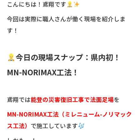
c
e
こんにちは！鳶翔です‍
e
今回は実際に職人さんが働く現場を紹介しま
b
す！
o
o
k
今日の現場スナップ：県内初！
MN-NORIMAX工法！
鳶翔では
能登の災害復旧工事で法面足場
を
MN-NORIMAX工法（ミレニューム-ノリマック
ス工法）
で施工しています