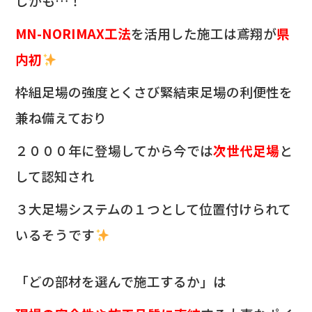
しかも…！
MN-NORIMAX工法
を活用した施工は鳶翔が
県
内初
枠組足場の強度とくさび緊結束足場の利便性を
兼ね備えており
２０００年に登場してから今では
次世代足場
と
して認知され
３大足場システムの１つとして位置付けられて
いるそうです
「どの部材を選んで施工するか」は