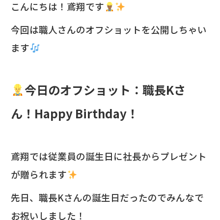
c
e
こんにちは！鳶翔です
e
今回は職人さんのオフショットを公開しちゃい
b
ます
o
o
k
今日のオフショット：職長Kさ
ん！Happy Birthday！
鳶翔では従業員の誕生日に社長からプレゼント
が贈られます
先日、職長Kさんの誕生日だったのでみんなで
お祝いしました！