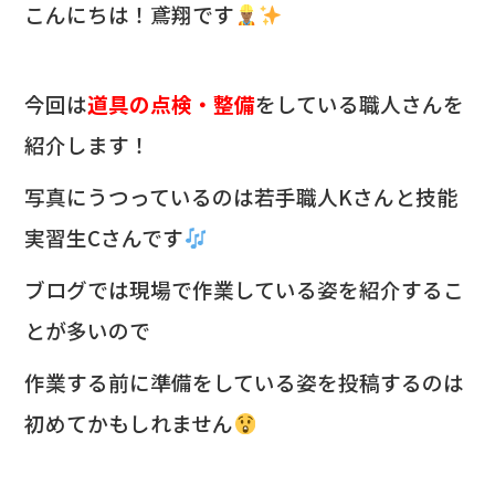
c
e
こんにちは！鳶翔です
e
b
今回は
道具の点検・整備
をしている職人さんを
o
紹介します！
o
k
写真にうつっているのは若手職人Kさんと技能
実習生Cさんです
ブログでは現場で作業している姿を紹介するこ
とが多いので
作業する前に準備をしている姿を投稿するのは
初めてかもしれません