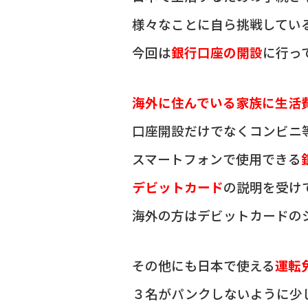
k
様々なことに自ら挑戦してい
今回は
銀行口座の開設
に行っ
海外に住んでいる
家族に生活
口座開設だけでなく
コンビニ
スマートフォンで使用できる
デビットカード
の説明を
受け
海外の方はデビットカードの
その他にも
日本で使える
運転
３名がパンクしないように少