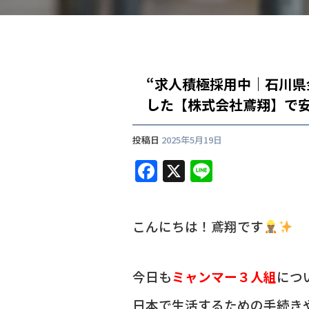
“求人積極採用中｜石川
した【株式会社鳶翔】で
投稿日
2025年5月19日
F
X
Li
a
n
c
e
こんにちは！鳶翔です
e
b
o
今日も
ミャンマー３人組
につ
o
日本で生活するための手続き