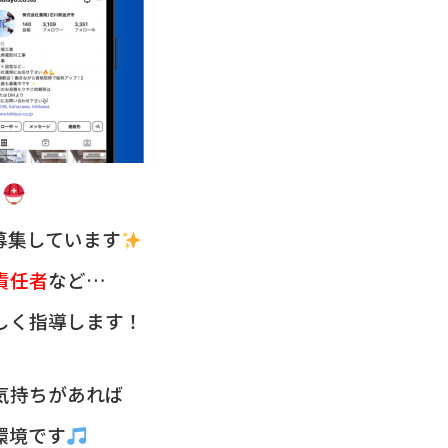
募集しています
責任者
など…
しく指導します！
気持ちがあれば
環境です