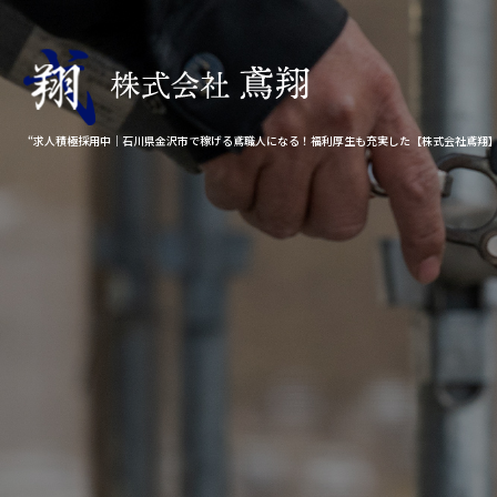
“求人積極採用中｜石川県金沢市で稼げる鳶職人になる！福利厚生も充実した【株式会社鳶翔】