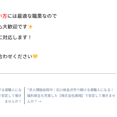
い方
には最適な職業なので
も大歓迎です
に対応します！
合わせください
げる鳶職人にな
“求人積極採用中｜石川県金沢市で稼げる鳶職人になる！
で安定して働き
福利厚生も充実した【株式会社鳶翔】で安定して働きませ
ませんか？
んか？
→