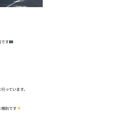
真です
に行っています。
は格別です