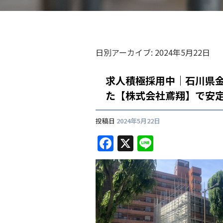
日別アーカイブ:
2024年5月22日
求人積極採用中｜石川県
た【株式会社鳶翔】で安
投稿日
2024年5月22日
F
X
Li
a
n
c
e
e
b
o