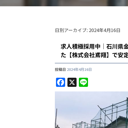
日別アーカイブ:
2024年4月16日
求人積極採用中｜石川県
た【株式会社鳶翔】で安
投稿日
2024年4月16日
F
X
Li
a
n
c
e
e
b
o