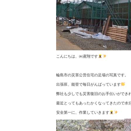
o
k
こんにちは、㈱鳶翔です
輪島市の災害公営住宅の足場の写真です。
出張班、能登で毎日がんばっています
弊社も少しでも災害復旧のお手伝いができ
最近とってもあったかくなってきたので水
安全第一に、作業していきます