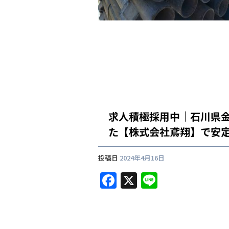
求人積極採用中｜石川県
た【株式会社鳶翔】で安
投稿日
2024年4月16日
F
X
Li
a
n
c
e