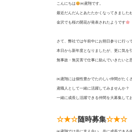
e
こんにちは
㈱鳶翔です。
b
最近だんだんとあたたかくなってきました
o
金沢でも桜の開花が発表されたようです
o
k
さて、弊社では午前中にお朔日参りに行っ
本日から新年度となりましたが、更に気を
無事故・無災害で仕事に励んでいきたいと
㈱鳶翔には個性豊かでたのしい仲間がたく
鳶職人として一緒に活躍してみませんか？
一緒に成長し活躍できる仲間を大募集して
☆★☆
随時募集
☆★☆
㈱鳶翔では共に支え合い、共に成長できる