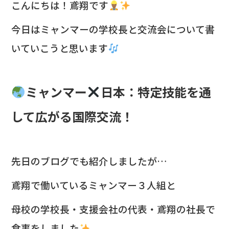
c
e
こんにちは！鳶翔です
e
今日はミャンマーの学校長と交流会について書
b
いていこうと思います
o
o
k
ミャンマー
日本：特定技能を通
して広がる国際交流！
先日のブログでも紹介しましたが…
鳶翔で働いているミャンマー３人組と
母校の学校長・支援会社の代表・鳶翔の社長で
食事をしました