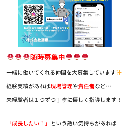
随時募集中
一緒に働いてくれる仲間を
大募集しています
経験実績があれば
現場管理
や
責任者
など…
未経験者は１つずつ丁寧に優しく指導します！
「成長したい！」
という熱い気持ちがあれば