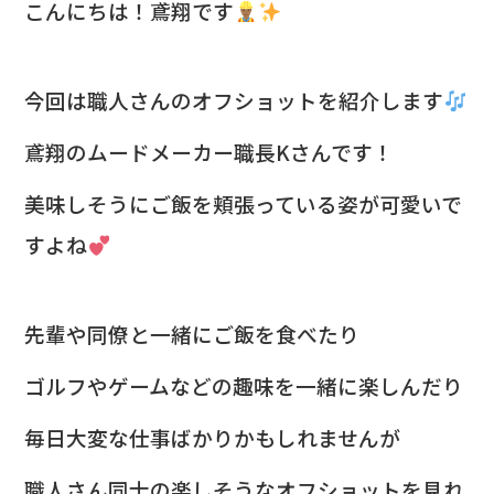
c
e
こんにちは！鳶翔です
e
b
今回は職人さんのオフショットを紹介します
o
o
鳶翔のムードメーカー職長Kさんです！
k
美味しそうにご飯を頬張っている姿が可愛いで
すよね
先輩や同僚と一緒にご飯を食べたり
ゴルフやゲームなどの趣味を一緒に楽しんだり
毎日大変な仕事ばかりかもしれませんが
職人さん同士の楽しそうなオフショットを見れ