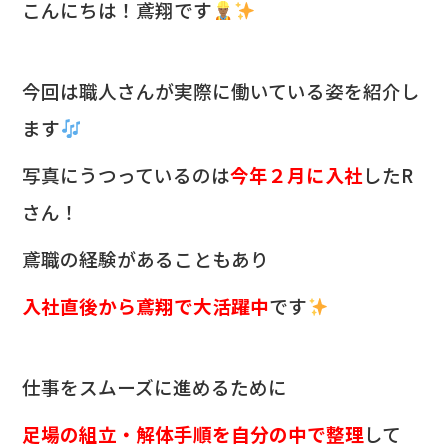
c
e
こんにちは！鳶翔です
e
b
今回は職人さんが実際に働いている姿を紹介し
o
ます
o
k
写真にうつっているのは
今年２月に入社
したR
さん！
鳶職の経験があることもあり
入社直後から鳶翔で大活躍中
です
仕事をスムーズに進めるために
足場の組立・解体手順を自分の中で整理
して