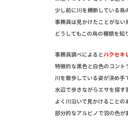
k
少し前に川を横断している鳥
事務員は見かけたことがない
どうしてもこの鳥の種類を知
事務員調べによると
ハクセキ
特徴的な黒色と白色のコント
川を散歩している姿が決め手
水辺で歩きながらエサを探す
よく川沿いで見かけることの
部分的なアルビノで羽の色が