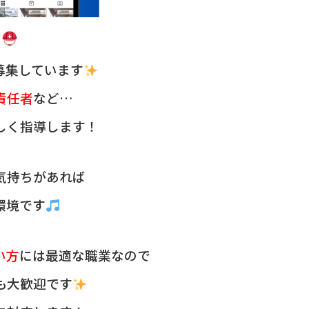
募集しています
責任者
など…
しく指導します！
気持ちがあれば
環境です
い方
には最適な職業なので
も大歓迎です