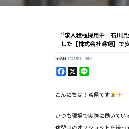
“求人積極採用中｜石川
した【株式会社鳶翔】で
投稿日
2025年9月26日
F
X
Li
a
n
c
e
こんにちは！鳶翔です
e
b
o
いつも現場で実際に働いてい
o
休憩中のオフショットを送っ