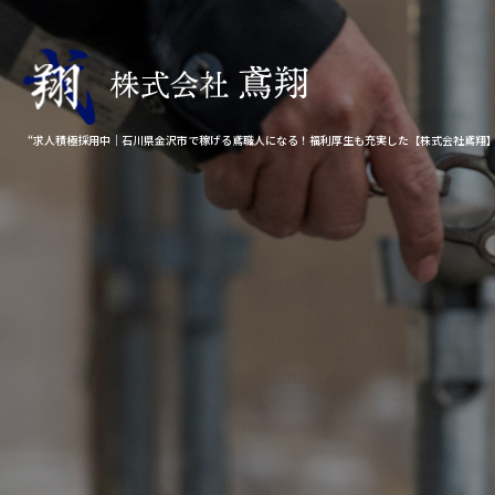
“求人積極採用中｜石川県金沢市で稼げる鳶職人になる！福利厚生も充実した【株式会社鳶翔】