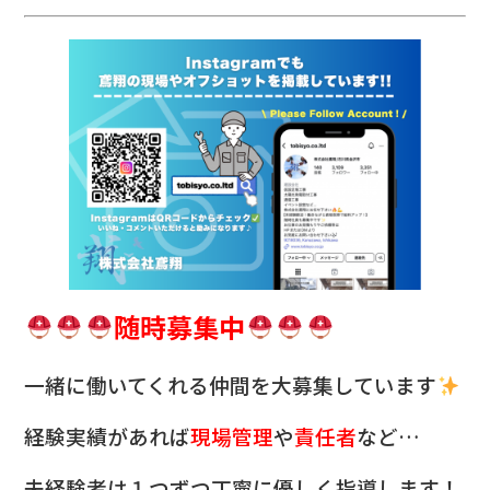
随時募集中
一緒に働いてくれる仲間を
大募集しています
経験実績があれば
現場管理
や
責任者
など…
未経験者は１つずつ丁寧に優しく指導します！