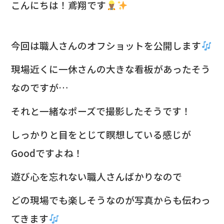
c
e
こんにちは！鳶翔です
e
b
今回は職人さんのオフショットを公開します
o
o
現場近くに一休さんの大きな看板があったそう
k
なのですが…
それと一緒なポーズで撮影したそうです！
しっかりと目をとじて瞑想している感じが
Goodですよね！
遊び心を忘れない職人さんばかりなので
どの現場でも楽しそうなのが写真からも伝わっ
てきます