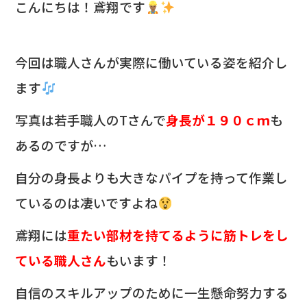
c
e
こんにちは！鳶翔です
e
b
今回は職人さんが実際に働いている姿を紹介し
o
ます
o
k
写真は若手職人のTさんで
身長が
１９０ｃｍ
も
あるのですが…
自分の身長よりも大きなパイプを持って作業し
ているのは凄いですよね
鳶翔には
重たい部材を持てるように筋トレをし
ている職人さん
もいます！
自信のスキルアップのために一生懸命努力する