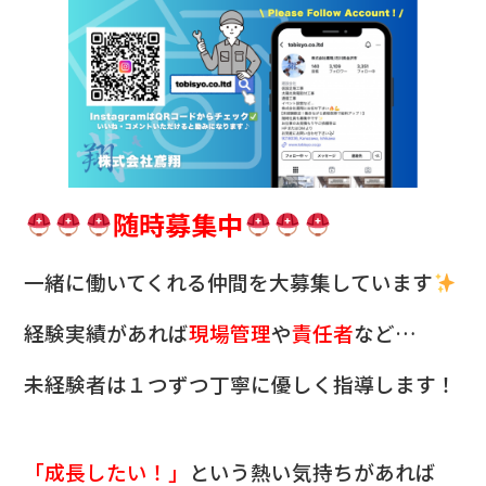
随時募集中
一緒に働いてくれる仲間を
大募集しています
経験実績があれば
現場管理
や
責任者
など…
未経験者は１つずつ丁寧に優しく指導します！
「成長したい！」
という熱い気持ちがあれば