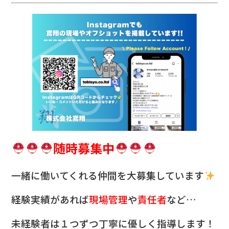
随時募集中
一緒に働いてくれる仲間を
大募集しています
経験実績があれば
現場管理
や
責任者
など…
未経験者は１つずつ丁寧に優しく指導します！