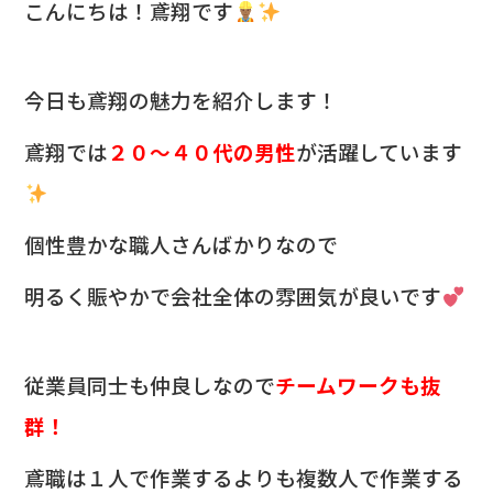
c
e
こんにちは！鳶翔です
e
b
今日も鳶翔の魅力を紹介します！
o
o
鳶翔では
２０～４０代の男性
が活躍しています
k
個性豊かな職人さんばかりなので
明るく賑やかで会社全体の雰囲気が良いです
従業員同士も仲良しなので
チームワークも抜
群！
鳶職は１人で作業するよりも
複数人で作業する