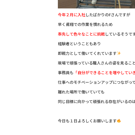
今年２月に入社
したばかりのFさんですが
早く鳶翔での作業を慣れるため
率先して色々なことに挑戦
しているそうで
経験者ということもあり
即戦力として働いてくれています
現場で頑張っている職人さんの姿を見るこ
事務員も
「自分ができることを増やしてい
仕事へのモチベーションアップにつながっ
離れた場所で働いていても
同じ目標に向かって頑張れる存在がいるの
今日も１日よろしくお願いします