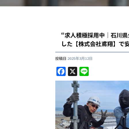
“求人積極採用中｜石川
した【株式会社鳶翔】で
投稿日
2025年3月12日
F
X
Li
a
n
c
e
e
b
o
o