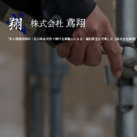
“求人積極採用中｜石川県金沢市で稼げる鳶職人になる！福利厚生も充実した【株式会社鳶翔】