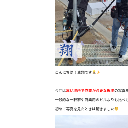
k
こんにちは！鳶翔です
今回は
高い場所で作業が必要な現場
の写真
一般的な一軒家や商業用のビルよりも比べ
初めて写真を見たときは驚きました