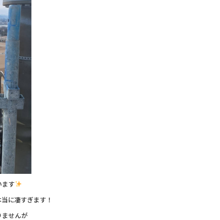
います
本当に凄すぎます！
りませんが