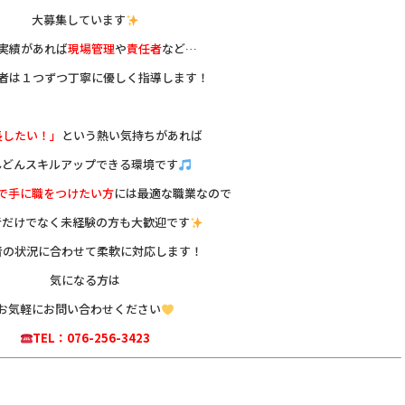
大募集しています
実績があれば
現場管理
や
責任者
など…
者は１つずつ丁寧に優しく指導します！
長したい！」
という熱い気持ちがあれば
んどんスキルアップできる環境です
で手に職をつけたい方
には最適な職業なので
者だけでなく未経験の方も大歓迎です
者の状況に合わせて柔軟に対応します！
気になる方は
お気軽にお問い合わせください
TEL：076-256-3423