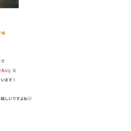
す
とで
きたい」
と
ています！
は嬉しいですよね