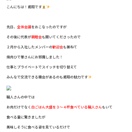
c
e
こんにちは！鳶翔です
e
b
先日、
o
全体会議
をおこなったのですが
o
その後に代表が
親睦会
も開いてくださったので
k
２月から入社したメンバーの
歓迎会
も兼ねて
焼肉ひで華さんにお邪魔しました！
仕事とプライベートでスイッチを切り替えて
みんなで交流できる機会があるのも鳶翔の魅力です
職人さんの中では
お肉だけでなく
白ごはん大盛を３～４杯食べている職人さん
もいて
食べる量に驚きましたが
美味しそうに食べる姿を見ているだけで