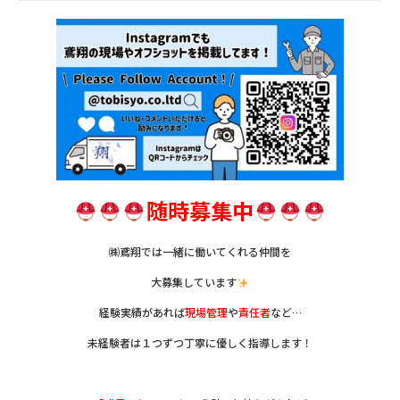
随時募集中
㈱鳶翔では一緒に働いてくれる仲間を
大募集しています
経験実績があれば
現場管理
や
責任者
など…
未経験者は１つずつ丁寧に優しく指導します！